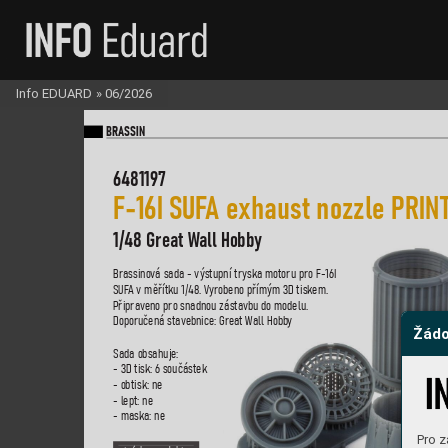
Info EDUARD
»
06/2026
BR
A
SSIN
6481197
F-
16I S
U
F
A e
xhaust nozzle PRIN
1/48 Great W
all Hobby
Brassino
vá sada - výstupní tryska motoru pro F-16I 
S
UF
A v měřítku 1/48. V
yrobeno přímým 3D tiskem. 
P
řiprav
eno pro snadnou zásta
vbu do modelu. 
Doporučená stav
ebnice: Gr
eat Wall Hobb
y
Žádo
Sada obsahuje
:
- 3D tisk: 6 součástek
- obtisk: ne
- lept: ne
- maska: ne
Pro z