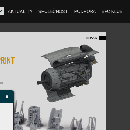
P
AKTUALITY
SPOLEČNOST
PODPORA
BFC KLUB
BR
A
SSIN
P
RIN
T 
ru. 
 
s