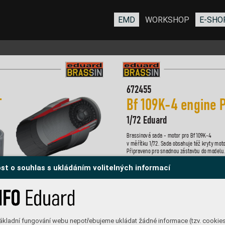
EMD
WORKSHOP
E-SHO
672
455
Bf 109K-4 engine 
T 
1/
72 Eduard
Brassino
vá sada - motor pro Bf 109K-4 
v měřítku 1/
72. Sada obsahuje též kry
ty moto
P
řiprav
eno pro snadnou zásta
vbu do modelu.
Doporučená stav
ebnice: Eduar
d
st o souhlas s ukládáním volitelných informací
Sada obsahuje
:
- 3D tisk: 2
6 součástek
- obtisk: ne
- lept: ano
- maska: ne
ákladní fungování webu nepotřebujeme ukládat žádné informace (tzv. cookie
stránka produktu