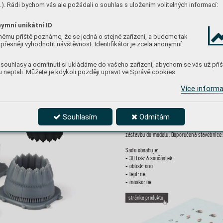
). Rádi bychom vás ale požádali o souhlas s uložením volitelných informací:
ymní unikátní ID
němu příště poznáme, že se jedná o stejné zařízení, a budeme tak
přesněji vyhodnotit návštěvnost. Identifikátor je zcela anonymní.
672
456
souhlasy a odmítnutí si ukládáme do vašeho zařízení, abychom se vás už příš
 neptali. Můžete je kdykoli později upravit ve Správě cookies
F-
14D ejection sea
Více inform
1/
72 T
amiya
Brassino
vá sada - vystřelo
vací sedačky s in
Souhlasím
Odmítám
upínacími pásy pr
o F-14D  v měřítku 1/
72. Sa
2 sedačky
. V
yrobeno přím
ým 3D tiskem. Přip
zástavb
u do modelu. Doporučená stav
ebnice:
Sada obsahuje
:
- 3D tisk: 6 součástek
- obtisk: ano
- lept: ne
- maska: ne
stránka produktu