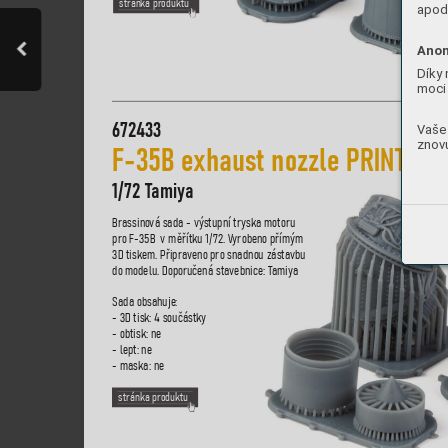
stránka produktu
apod.
Anon
Díky 
moci 
672
433
Vaše 
znovu
F-35B e
xhaust nozzle PRIN
T
1/
72 T
amiya
Brassino
vá sada - výstupní tryska motoru 
pro F-35B  v měřítku 1/
72. V
yrobeno přímým 
3D tiskem. P
řiprav
eno pro snadnou zásta
vbu 
do modelu. Doporučená sta
vebnice
: T
amiya
Sada obsahuje
:
- 3D tisk: 4 součástk
y
- obtisk: ne
- lept: ne
- maska: ne
stránka produktu