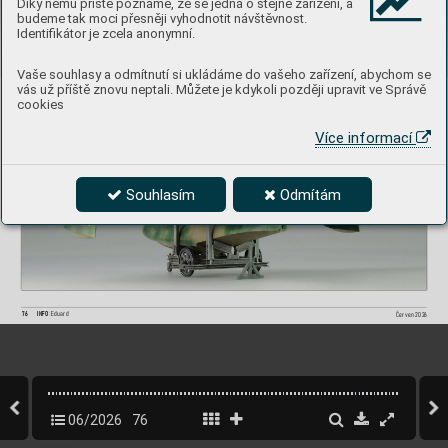
Díky němu příště poznáme, že se jedná o stejné zařízení, a
budeme tak moci přesněji vyhodnotit návštěvnost.
Identifikátor je zcela anonymní.
Vaše souhlasy a odmítnutí si ukládáme do vašeho zařízení, abychom se
vás už příště znovu neptali. Můžete je kdykoli později upravit ve Správě
cookies
Více informací
Souhlasím
Odmítám
Červen 202
6
76
INFO 
Eduard
06/2026
76