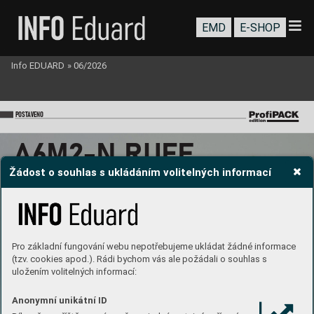
EMD
E-SHOP
Info EDUARD
»
06/2026
PO
ST
A
VENO
A
6
M
2
-
N R
U
FE
Žádost o souhlas s ukládáním volitelných informací
1/48
Pro základní fungování webu nepotřebujeme ukládat žádné informace
#822
1
9
MARKIN
G A
(tzv. cookies apod.). Rádi bychom vás ale požádali o souhlas s
Marek
 Hl
ůš
ek
pos
tavil 
uložením volitelných informací:
Anonymní unikátní ID