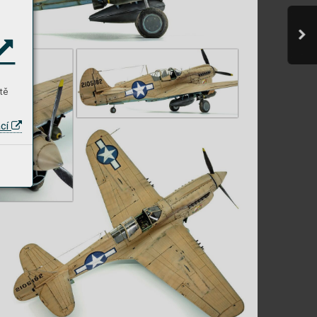
tě
ací