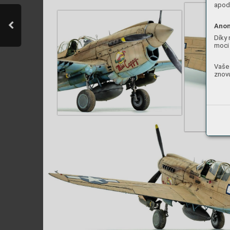
apod.
Anon
Díky 
moci 
Vaše 
znovu