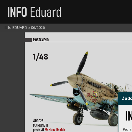
Info EDUARD
»
06/2026
PO
ST
A
VENO
1/48
Žádo
#R0
025
MARKIN
G B
Mariu
s
z Has
iuk
Pro z
pos
tavil 