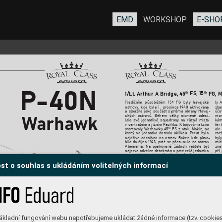
EMD
WORKSHOP
E-SHO
P-
4
0
N
1/Lt. Arthur A Bridge, 
45
FG
, 
 FS
, 15
th
th  
T
radičním 
působištěm 
15
FG 
byly 
havajské 
ly 
A
th
ostrovy
, 
kde 
byla 
1. 
prosince 
1940 
aktivována 
zba
a 
sloužila 
jako 
součást 
systému 
obrany 
Havaj
-
účel
ských 
ostrovů. 
Během 
války 
nicméně 
odesí
-
nton
Wa
r
h
aw
k
lala 
své 
jednotlivé 
squadrony 
na 
různá 
místa 
kám
v centrál
ním a 
jižním P
acifiku. K 
bojovým 
akcím 
těr 
startovaly 
Warhawky 
45
FS 
z 
atolu 
Makin, 
na 
ale 
th
který 
se 
jednotka 
dostala 
oklikou. 
P
eruť 
byla 
roz
nejdříve 
odeslána 
na 
ostrov 
Baker
, 
kde 
půso
-
byl
bila 
do 
října 
19
43, 
poté 
se 
přesunula 
na 
ostrov 
míc
Abemama. 
Na 
opakované 
žádosti 
velitele 
b
yl 
zna
nejprve odvelen detašmán a poté 
celá jednotka 
při 
na 
atol 
Makin, 
kde 
již 
několik 
týdnů 
operova
-
podk
st o souhlas s ukládáním volitelných informací
ákladní fungování webu nepotřebujeme ukládat žádné informace (tzv. cookie