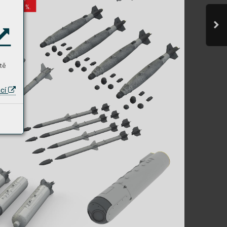
sle
vu až 30 %.
tě
ací