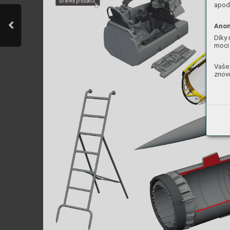
stránka produktu
apod.
Anon
Díky 
moci 
Vaše 
znovu