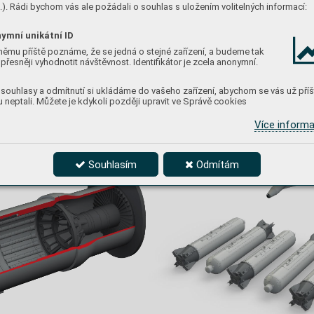
). Rádi bychom vás ale požádali o souhlas s uložením volitelných informací:
o
všem jejich spojení v edici BIG SIN znamená 
ymní unikátní ID
stránka produktu
němu příště poznáme, že se jedná o stejné zařízení, a budeme tak
přesněji vyhodnotit návštěvnost. Identifikátor je zcela anonymní.
souhlasy a odmítnutí si ukládáme do vašeho zařízení, abychom se vás už příš
 neptali. Můžete je kdykoli později upravit ve Správě cookies
Více inform
Souhlasím
Odmítám