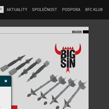
P
AKTUALITY
SPOLEČNOST
PODPORA
BFC KLUB
BR
A
SSIN
s
 samostatně
, 