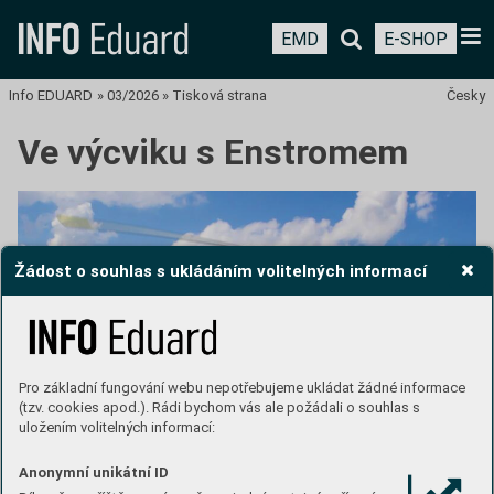
EMD
E-SHOP
Info EDUARD
»
03/2026
»
Tisková strana
Česky
Ve výcviku s Enstromem
Žádost o souhlas s ukládáním volitelných informací
Pro základní fungování webu nepotřebujeme ukládat žádné informace
(tzv. cookies apod.). Rádi bychom vás ale požádali o souhlas s
uložením volitelných informací:
Text: Martin Janďourek
Anonymní unikátní ID