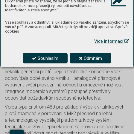
Díky němu příště poznáme, že se jedná o stejné zařízení, a
Ilustrace: Antonis Karydis
budeme tak moci přesněji vyhodnotit návštěvnost.
Identifikátor je zcela anonymní.
Kat. č. 972012
Vaše souhlasy a odmítnutí si ukládáme do vašeho zařízení, abychom se
vás už příště znovu neptali. Můžete je kdykoli později upravit ve Správě
V roce 2018 proběhla v Centru leteckého výcviku
cookies
Pardubice (CLV) náhrada vrtulníků Mi-2 novým typem
Více informací
Enstrom 480.
Do té doby plnily po dlouhá léta roli základní výcvikové
Souhlasím
Odmítám
platformy vrtulníky Mi-2. Šlo o robustní, konstrukčně odolné
stroje sovětské provenience, které umožnily vychovat
několik generací pilotů. Jejich technická koncepce však
odpovídala době svého vzniku – analogové přístrojové
vybavení, vyšší provozní náročnost a omezené možnosti
integrace moderních systémů postupně přestávaly
odpovídat požadavkům současného letectva.
Volba typu Enstrom 480 pro základní výcvik vrtulníkových
pilotů znamená v porovnání s Mi-2 přechod na lehčí
a technologicky vyspělejší platformu. Nový systém
technické údržby a lepší ekonomika provozu se pozitivně
odráží v lepší dostupnosti techniky pro výcvik a vyšším