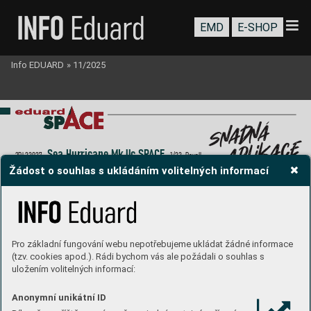
EMD
E-SHOP
Info EDUARD
»
11/2025
á 
adn
sn
  aplikace
Sea Hurricane Mk.IIc S
P
A
C
E
3DL32037
  1/
32  R
ev
ell
Žádost o souhlas s ukládáním volitelných informací
stránka produktu
Pro základní fungování webu nepotřebujeme ukládat žádné informace
(tzv. cookies apod.). Rádi bychom vás ale požádali o souhlas s
uložením volitelných informací:
Anonymní unikátní ID