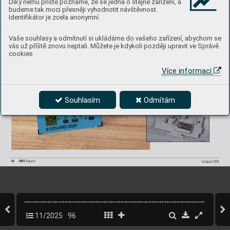
Díky němu příště poznáme, že se jedná o stejné zařízení, a
budeme tak moci přesněji vyhodnotit návštěvnost.
Identifikátor je zcela anonymní.
P
-47D R
azorback SP
A
CE
3DL48254
1/48  MiniArt
stránka produktu
Vaše souhlasy a odmítnutí si ukládáme do vašeho zařízení, abychom se
vás už příště znovu neptali. Můžete je kdykoli později upravit ve Správě
cookies
Více informací
Souhlasím
Odmítám
96
INFO 
Eduard
Listopad 2025
11/2025
96