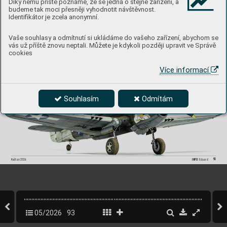
Díky němu příště poznáme, že se jedná o stejné zařízení, a
budeme tak moci přesněji vyhodnotit návštěvnost.
Identifikátor je zcela anonymní.
Vaše souhlasy a odmítnutí si ukládáme do vašeho zařízení, abychom se
vás už příště znovu neptali. Můžete je kdykoli později upravit ve Správě
cookies
Více informací
Souhlasím
Odmítám
93
Kv
ěten 2026
INFO 
Eduard
05/2026
93