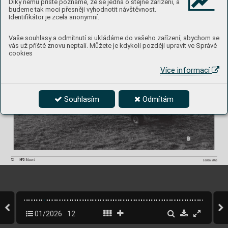
Díky němu příště poznáme, že se jedná o stejné zařízení, a
Spitre Mk.Vc, 4 k
anóny
budeme tak moci přesněji vyhodnotit návštěvnost.
Identifikátor je zcela anonymní.
Figura 32: 
4. Spodní kryty kulometných zbraňových šachet hladké, bez bouli
5. 
Spodní 
kryty 
kanónových 
zbraňových 
šachet 
se 
dvěma 
otvory 
pro 
-
ček a otvorů pro vyhazování nábojnic
vyhazování nábojnic
Vaše souhlasy a odmítnutí si ukládáme do vašeho zařízení, abychom se
Spitre Mk.Vc se čtyřmi  
vás už příště znovu neptali. Můžete je kdykoli později upravit ve Správě
kanóny Hispano Mk.II 
(foto: Simon Erland)
cookies
Více informací
Souhlasím
Odmítám
12
INFO 
Eduard
Leden 202
6
01/2026
12