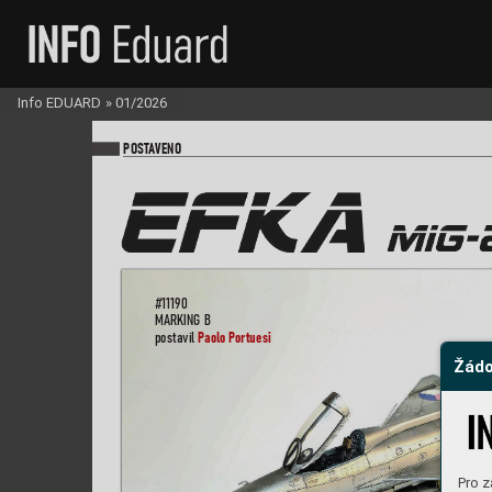
Info EDUARD
»
01/2026
PO
ST
A
VENO
#11190
MARKIN
G B
Paolo Por
tue
si
pos
tavil 
Žádo
Pro z