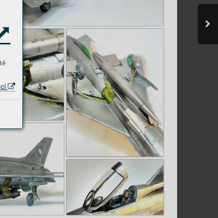
tě
ací