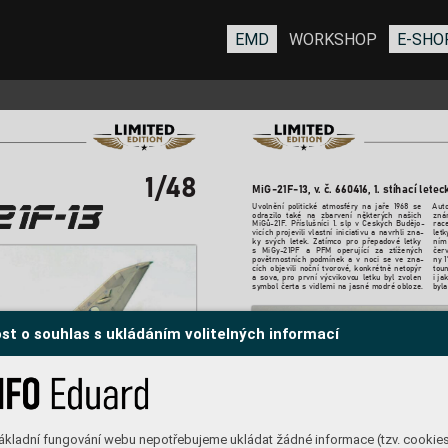
EMD
WORKSHOP
E-SHO
1/48
MiG-21F-13, v
. č. 6604
16, 1. stíhací let
Uvolnění 
politické 
atmosf
éry 
na 
jaře 
1968 
se 
Auto
odrazilo 
také 
na 
zbarvení 
některých 
našich 
zná
MiGů-21F
. 
Příslušníci 
1. 
slp 
v 
Českých 
Budějo
race
-
vicích 
projevili 
vlastní 
iniciativu 
a 
navrhli 
zna
letk
-
ky 
s
vých 
letek. 
Zatímco 
pr
o 
přepadové 
letky 
ním 
s 
MiGy-21PF 
a 
PFM 
operující 
za 
ztížených 
čer
povětrnostních 
podmínek 
a 
v 
noci 
se 
ve 
zna
ny 
1
-
cích 
objevili 
noční 
tvorov
é, 
konkrétně 
netopýr 
tou
a 
sova, 
pro 
první 
výcvikovo
u 
letku 
byl 
z
volen 
i ja
symbol 
čerta 
s 
vidlemi 
na 
jasné 
modré 
obloze. 
byla
st o souhlas s ukládáním volitelných informací
ákladní fungování webu nepotřebujeme ukládat žádné informace (tzv. cookie