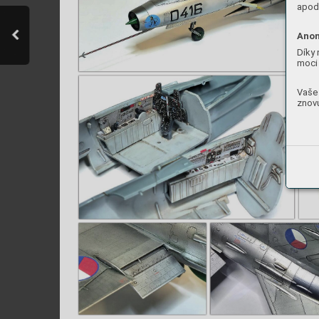
apod.
Anon
Díky 
moci 
Vaše 
znovu