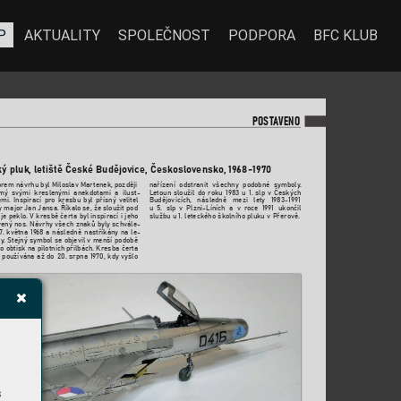
P
AKTUALITY
SPOLEČNOST
PODPORA
BFC KLUB
PO
ST
A
VENO
ecký pluk, letiště České Budějo
vice, Českoslo
vensko
, 19
68-1970
rem návrhu byl Miloslav Martenek, později 
nařízení 
odstranit 
všechny 
podobné 
symboly
. 
mý 
svými 
kreslen
ými 
anekdotami 
a 
ilust
Letoun 
sloužil 
do 
roku 
1983 
u 
1. 
slp 
v 
Českých 
-
mi. 
Inspirací 
pro 
kresbu 
byl 
přísný 
velitel 
Budějovicích, 
následně 
mezi 
lety 
1983-1991
y major 
Jan Jansa. Říkalo 
se, že s
loužit pod 
u 
5. 
slp 
v 
Plzni-Líních 
a 
v 
roce 
1991 
ukončil 
je 
peklo. V kresbě čerta 
byl inspirací i 
jeho 
službu u 1. leteckého školního pluku v 
P
řerov
ě.
vený nos. 
Návrh
y 
všech znaků 
byly schvále
-
7. 
května 
19
68 
a 
následně 
nastříkány 
na 
le
-
ny
. 
Stejný symbol se objevil v menší 
podobě 
ko obtisk na pilotních 
přilbách. Kresba čerta 
 
používána 
až 
do 
20. 
srpna 
1970, 
kdy 
vyšlo 
s