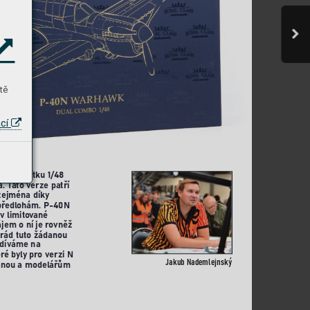
tě
ací
N v měřítku 1/48
a. T
ato verze patří 
 zejména díky 
př
edlohám. P-40N 
v limito
vané 
ájem o ní je r
ovněž 
rád tuto žádanou 
odíváme na 
er
é byly pr
o verzi N 
Jak
ub Nademl
ejnsk
ý
anou a model
ářům 