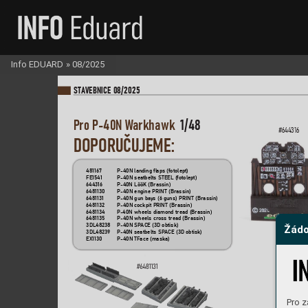
Info EDUARD
»
08/2025
ST
A
VEBNICE 08/2025
P
ro P
-40N W
arkhawk  
1/48 
#644316
DOP
O
RUČUJ
E
M
E
:
481167   
P-40N landing fl
aps (fotolept)
FE1541   
P-40N seatbelts STEEL (fotolept)
644316   
P-40N LööK (Brassin)
6481130   
P-40N engine P
RIN
T (Brassin)
6481131   
P-40N gun ba
ys (6 guns) PRIN
T (Brassin)
6481132  
P-40N cockpit P
RIN
T (Brassin)
6481134   
P
-40N wheels diamond tread (Brassin)
6481135   
P-40N wheels cr
oss tread (Brassin)
3DL48238   
P-40N SP
AC
E (3D obtisk)
Žádo
3DL48239   
P-40N seatbelts SP
ACE (3D obtisk)
EX1130   
P-40N TFace (maska)
#
6481131
Pro z