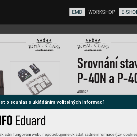
EMD
WORKSHOP
E-SHO
Sr
o
vnání 
sta
P
-40N a P
-4
#R
0025
st o souhlas s ukládáním volitelných informací
ákladní fungování webu nepotřebujeme ukládat žádné informace (tzv. cookie