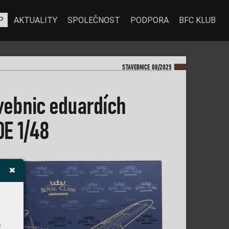
P
AKTUALITY
SPOLEČNOST
PODPORA
BFC KLUB
ST
A
VEBNICE 08/2025
v
ebnic 
eduar
dích
0
E 1/48
s