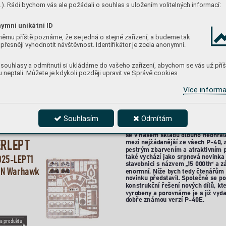
). Rádi bychom vás ale požádali o souhlas s uložením volitelných informací:
ymní unikátní ID
#
6481132
němu příště poznáme, že se jedná o stejné zařízení, a budeme tak
přesněji vyhodnotit návštěvnost. Identifikátor je zcela anonymní.
souhlasy a odmítnutí si ukládáme do vašeho zařízení, abychom se vás už příš
 neptali. Můžete je kdykoli později upravit ve Správě cookies
Více inform
Souhlasím
Odmítám
R
oyal Class edice sta
vebnice P
-40
se v našem skladu dlouho neohřál
ERLEP
T
mezi nejžádanější ze všech P-40
,
pestrým zbarvením a atraktivním 
také vychází jako srpno
vá novinka 
025-LEP
T1 
stav
ebnici s názvem „1
5 00
0th“ a z
0N W
arha
wk
enormní. Níže b
ych tedy čtenářům 
no
vinku představil. Společně se p
konstrukční řešení no
vých dílů, kt
vyroben
y a poro
vnáme je s již vyd
dobře známo
u verzí P-40
E. 
a produktu