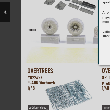
apod.
Anon
Díky 
moci 
#6481134
Vaše 
znovu
OV
OVERT
REES
#R
0
#822
42X  
P
-40N W
arha
wk
P
-4
1/48
1/48
stránk
stránka produktu