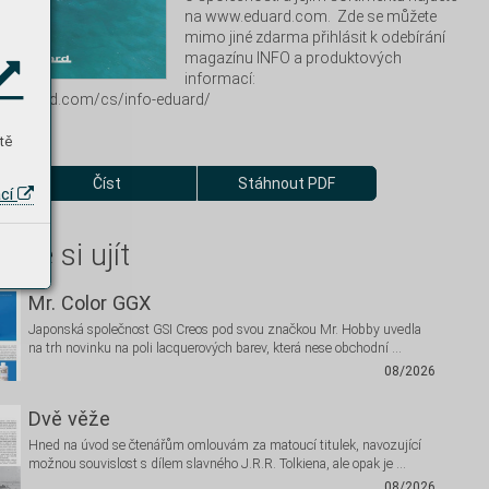
na www.eduard.com.  Zde se můžete 
mimo jiné zdarma přihlásit k odebírání 
magazínu INFO a produktových 
informací:  
w.eduard.com/cs/info-eduard/
tě
Číst
Stáhnout PDF
ací
hte si ujít
Mr. Color GGX
Japonská společnost GSI Creos pod svou značkou Mr. Hobby uvedla
na trh novinku na poli lacquerových barev, která nese obchodní …
08/2026
Dvě věže
Hned na úvod se čtenářům omlouvám za matoucí titulek, navozující
možnou souvislost s dílem slavného J.R.R. Tolkiena, ale opak je …
08/2026