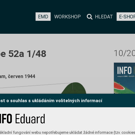
EMD
WORKSHOP
HLEDAT
E-SHO
e 52a 1/48
10/2
uam, červen 1944
st o souhlas s ukládáním volitelných informací
ákladní fungování webu nepotřebujeme ukládat žádné informace (tzv. cookie