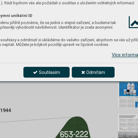
). Rádi bychom vás ale požádali o souhlas s uložením volitelných informací:
ymní unikátní ID
němu příště poznáme, že se jedná o stejné zařízení, a budeme tak
přesněji vyhodnotit návštěvnost. Identifikátor je zcela anonymní.
řeznu 1962 v močálu na ostrově Guam
https://ww
nsku. Jeho pilotem byl poručík Ozaki
souhlasy a odmítnutí si ukládáme do vašeho zařízení, abychom se vás už příš
vy ve Filipínském moři 19. června 1944. Ozaki se
 neptali. Můžete je kdykoli později upravit ve Správě cookies
er, jehož osádka zachránila dva sestřelené
Více inform
 tak pojížděl na hladině. Chránili jej Lt. Henry
VF(N)-101. Clem v souboji s Ozakim přešel do
rmer se pokusil Ozakiho pronásledovat a z velké
Nenec
Souhlasím
Odmítám
 zranit a japonský pilot po přistání do močálu
 1944