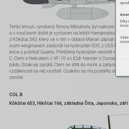
apod.
Anon
Díky 
moci 
Tento letoun, vyrobený firmou Mitsubishi, byl nalezen v b
a v současné době je vystaven na letišti Hamamatsu v Japo
Vaše 
z Kōkūtai 343, který se s ním v oblasti Marian zapojil do bit
znovu
svým wingmanem zaútočili na hydroplán SOC z USS Montpeli
letce u pobřeží Guamu. Přetížený hydroplán nemohl vzlétnout a
C. Clem s Hellcatem z VF-10 a LtCdr. Harmer s Corsairem z 
pádu, Ozaki jej zasáhl, Clem se zřítil do moře a zahynul. Ha
vzdálenosti na něj vystřelil. Ozakiho se mu podařilo smrtelně
zemřel.
COL B
Kōkūtai 653, Hikōtai 166, základna Ōita, Japonsko, září