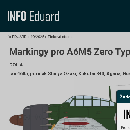
Info EDUARD
»
10/2025
»
Tisková strana
Markingy pro A6M5 Zero Typ
COL A
c/n 4685, poručík Shinya Ozaki, Kōkūtai 343, Agana, G
Žádo
Pro z