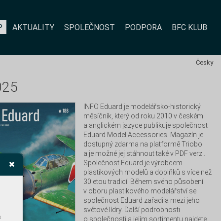
P
AKTUALITY
SPOLEČNOST
PODPORA
BFC KLUB
Česky
025
INFO Eduard je modelářsko-historický 
měsíčník, který od roku 2010 v českém 
a anglickém jazyce publikuje společnost 
Eduard Model Accessories. Magazín je 
dostupný zdarma na platformě Triobo 
a je možné jej stáhnout také v PDF verzi. 
Společnost Eduard je výrobcem 
plastikových modelů a doplňků s více než 
30letou tradicí. Během svého působení 
v oboru plastikového modelářství se 
společnost Eduard zařadila mezi jeho 
světové lídry. Další podrobnosti 
s
o společnosti a jejím sortimentu najdete 