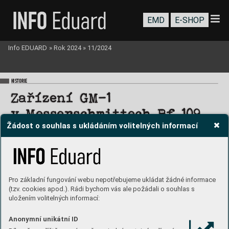
EMD
E-SHOP
Info EDUARD
»
Rok 2024
»
11/2024
HISTORIE
Zařízení 
GM-1
v 
Messerschmittech 
Bf 
109
Žádost o souhlas s ukládáním volitelných informací
Pavel Raš
ka
Pro základní fungování webu nepotřebujeme ukládat žádné informace
(tzv. cookies apod.). Rádi bychom vás ale požádali o souhlas s
uložením volitelných informací:
Anonymní unikátní ID