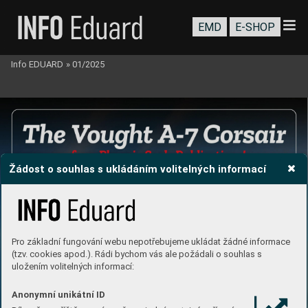
EMD
E-SHOP
Info EDUARD
»
01/2025
Žádost o souhlas s ukládáním volitelných informací
Pro základní fungování webu nepotřebujeme ukládat žádné informace
(tzv. cookies apod.). Rádi bychom vás ale požádali o souhlas s
uložením volitelných informací:
Anonymní unikátní ID