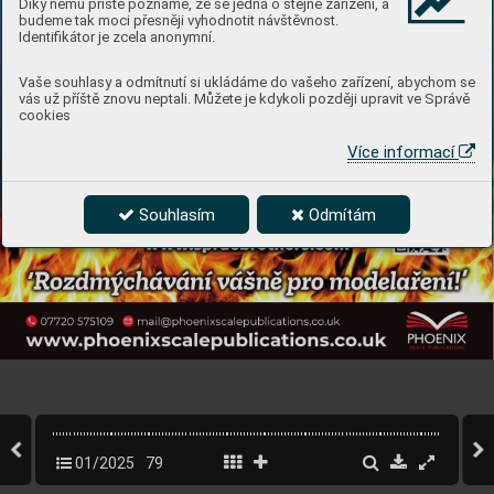
Díky němu příště poznáme, že se jedná o stejné zařízení, a
budeme tak moci přesněji vyhodnotit návštěvnost.
Identifikátor je zcela anonymní.
Vaše souhlasy a odmítnutí si ukládáme do vašeho zařízení, abychom se
vás už příště znovu neptali. Můžete je kdykoli později upravit ve Správě
cookies
Více informací
Souhlasím
Odmítám
01/2025
79