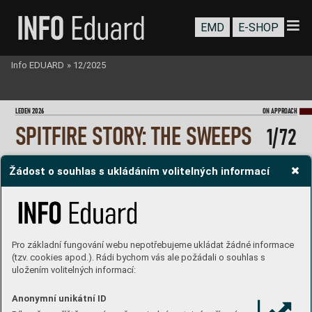
EMD
E-SHOP
Info EDUARD
»
12/2025
LEDEN 202
6
ON A
PPR
OA
CH
S
P
I
T
F
IRE STO
RY
: T
HE SW
EEP
S
1/
72
Žádost o souhlas s ukládáním volitelných informací
Pro základní fungování webu nepotřebujeme ukládat žádné informace
(tzv. cookies apod.). Rádi bychom vás ale požádali o souhlas s
uložením volitelných informací:
Anonymní unikátní ID