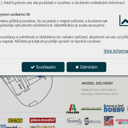
n
n
). Rádi bychom vás ale požádali o souhlas s uložením volitelných informací:
ymní unikátní ID
t
t
němu příště poznáme, že se jedná o stejné zařízení, a budeme tak
přesněji vyhodnotit návštěvnost. Identifikátor je zcela anonymní.
i
i
o
o
souhlasy a odmítnutí si ukládáme do vašeho zařízení, abychom se vás už příš
 neptali. Můžete je kdykoli později upravit ve Správě cookies
n
n
Více inform
Souhlasím
Odmítám