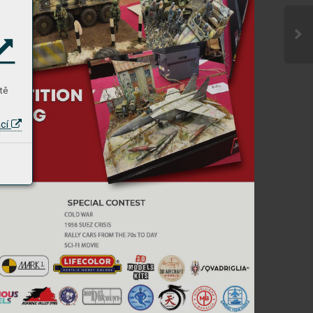
tě
ací